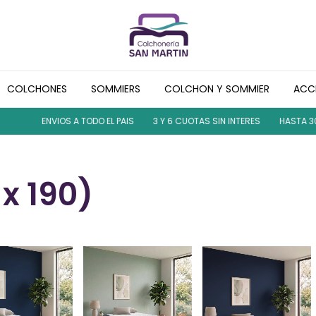
COLCHONES
SOMMIERS
COLCHON Y SOMMIER
ACC
ENVIOS A TODO EL PAIS
3 Y 6 CUOTAS SIN INTERES
HASTA 30% 
 x 190)