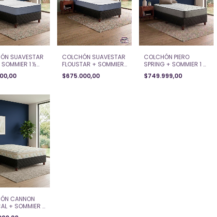
ÓN SUAVESTAR
COLCHÓN PIERO
COLCHÓN SUAVESTAR
 SOMMIER 1 ½
SPRING + SOMMIER 1 ½
FLOUSTAR + SOMMIER
(100X190X23)
PLAZA (100x190x26)
1 ½ PLAZA (100x190x23)
000,00
$749.999,00
$675.000,00
ÓN CANNON
AL + SOMMIER 1
A (100x190x18)