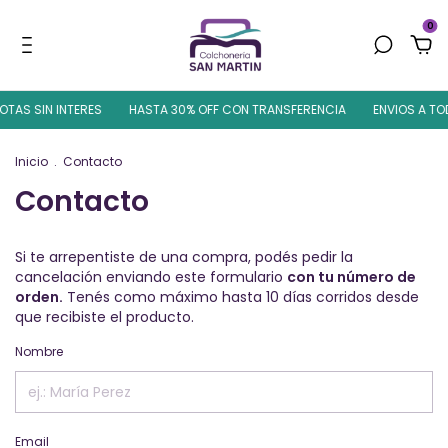
0
OTAS SIN INTERES
HASTA 30% OFF CON TRANSFERENCIA
ENVIOS A TOD
Inicio
.
Contacto
Contacto
Si te arrepentiste de una compra, podés pedir la
cancelación enviando este formulario
con tu número de
orden.
Tenés como máximo hasta 10 días corridos desde
que recibiste el producto.
Nombre
Email